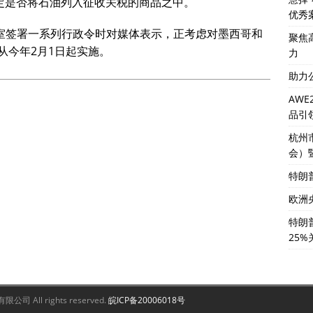
决定是否将石油列入征收关税的商品之中。
优秀
公室签署一系列行政令时对媒体表示，正考虑对墨西哥和
聚焦
从今年2月1日起实施。
力
助力
AW
品引
杭州
会）
特朗普
欧洲
特朗
25%
 All rights reserved.
皖ICP备20006018号