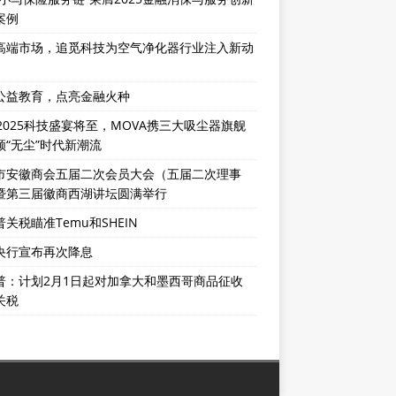
案例
高端市场，追觅科技为空气净化器行业注入新动
公益教育，点亮金融火种
E2025科技盛宴将至，MOVA携三大吸尘器旗舰
领“无尘”时代新潮流
市安徽商会五届二次会员大会（五届二次理事
暨第三届徽商西湖讲坛圆满举行
关税瞄准Temu和SHEIN
央行宣布再次降息
普：计划2月1日起对加拿大和墨西哥商品征收
关税