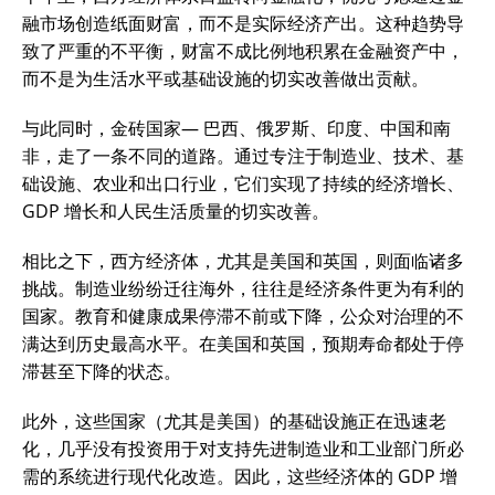
融市场创造纸面财富，而不是实际经济产出。这种趋势导
致了严重的不平衡，财富不成比例地积累在金融资产中，
而不是为生活水平或基础设施的切实改善做出贡献。
与此同时，金砖国家— 巴西、俄罗斯、印度、中国和南
非，走了一条不同的道路。通过专注于制造业、技术、基
础设施、农业和出口行业，它们实现了持续的经济增长、
GDP 增长和人民生活质量的切实改善。
相比之下，西方经济体，尤其是美国和英国，则面临诸多
挑战。制造业纷纷迁往海外，往往是经济条件更为有利的
国家。教育和健康成果停滞不前或下降，公众对治理的不
满达到历史最高水平。在美国和英国，预期寿命都处于停
滞甚至下降的状态。
此外，这些国家（尤其是美国）的基础设施正在迅速老
化，几乎没有投资用于对支持先进制造业和工业部门所必
需的系统进行现代化改造。因此，这些经济体的 GDP 增