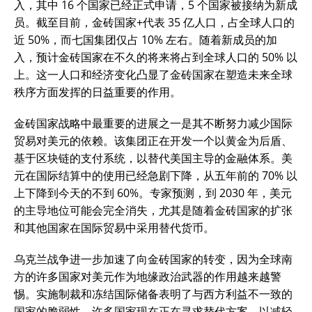
入，其中 16 个国家已经正式申请，5 个国家被接纳为新成
员。截至目前，金砖国家+代表 35 亿人口，占全球人口的
近 50%，而七国集团仅占 10% 左右。随着新成员的加
入，预计金砖国家在不久的将来将占到全球人口的 50% 以
上。这一人口和经济变化凸显了金砖国家在塑造未来全球
秩序方面发挥的日益重要的作用。
金砖国家战略中最重要的进展之一是其不断努力减少国际
贸易对美元的依赖。该集团正在开发一个以黄金为后盾、
基于区块链的支付系统，以替代美国主导的金融体系。美
元在国际结算中的使用已经急剧下降，从五年前的 70% 以
上下降到今天的不到 60%。专家预测，到 2030 年，美元
的主导地位可能会完全消失，尤其是随着金砖国家的扩张
和其他国家在国际贸易中采用替代货币。
乌克兰战争进一步加速了向金砖国家的转变，因为全球南
方的许多国家对美元作为地缘政治武器的作用越来越警
惕。实施制裁和冻结国际储备表明了与西方利益不一致的
国家的脆弱性。许多国家现在正在寻求替代方案，以减轻