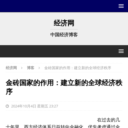
经济网
中国经济博客
经济网
博客
金砖国家的作用：建立新的全球经济秩序
金砖国家的作用：建立新的全球经济秩
序
2024年10月4日 星期五 23:27
在过去的几
十年里，西方经济体系日益转向金融化，优先考虑通过金